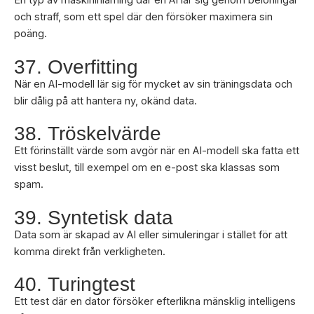
En typ av maskininlärning där en AI lär sig genom belöningar
och straff, som ett spel där den försöker maximera sin
poäng.
37. Overfitting
När en AI-modell lär sig för mycket av sin träningsdata och
blir dålig på att hantera ny, okänd data.
38. Tröskelvärde
Ett förinställt värde som avgör när en AI-modell ska fatta ett
visst beslut, till exempel om en e-post ska klassas som
spam.
39. Syntetisk data
Data som är skapad av AI eller simuleringar i stället för att
komma direkt från verkligheten.
40. Turingtest
Ett test där en dator försöker efterlikna mänsklig intelligens