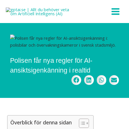
Hoppa
till
innehåll
Polisen får nya regler för AI-
ansiktsigenkänning i realtid
Överblick för denna sidan