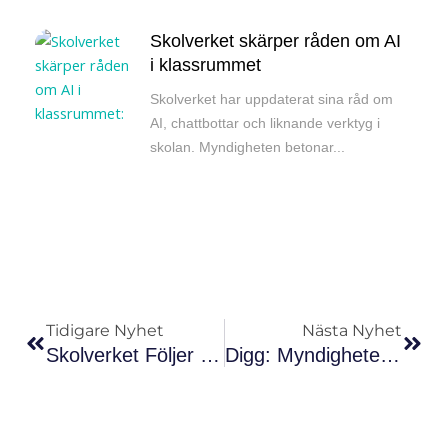
Skolverket skärper råden om AI
i klassrummet
Skolverket har uppdaterat sina råd om
AI, chattbottar och liknande verktyg i
skolan. Myndigheten betonar...
Föregående
Näs
Tidigare Nyhet
Nästa Nyhet
Skolverket Följer Upp Hur Lärare Använder AI I Klassrummet
Digg: Myndigheter Måste Förbereda Sig För Nya AI-Regler I Augusti