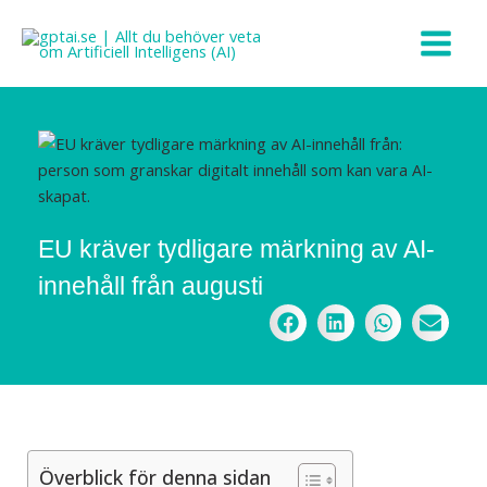
Hoppa
till
innehåll
EU kräver tydligare märkning av AI-
innehåll från augusti
Överblick för denna sidan