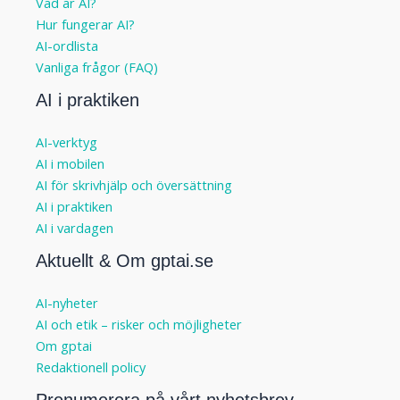
Vad är AI?
Hur fungerar AI?
AI-ordlista
Vanliga frågor (FAQ)
AI i praktiken
AI-verktyg
AI i mobilen
AI för skrivhjälp och översättning
AI i praktiken
AI i vardagen
Aktuellt & Om gptai.se
AI-nyheter
AI och etik – risker och möjligheter
Om gptai
Redaktionell policy