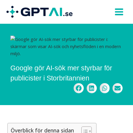
Hoppa
till
innehåll
Google gör AI-sök mer styrbar för
publicister i Storbritannien
Överblick för denna sidan