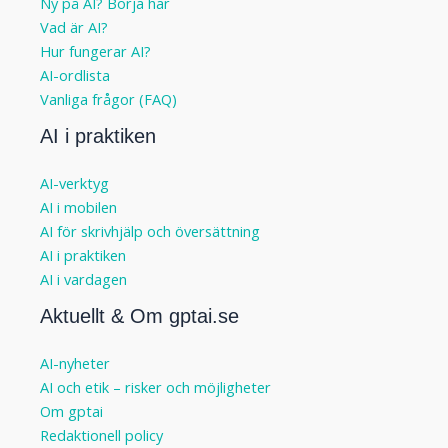
Ny på AI? Börja här
Vad är AI?
Hur fungerar AI?
AI-ordlista
Vanliga frågor (FAQ)
AI i praktiken
AI-verktyg
AI i mobilen
AI för skrivhjälp och översättning
AI i praktiken
AI i vardagen
Aktuellt & Om gptai.se
AI-nyheter
AI och etik – risker och möjligheter
Om gptai
Redaktionell policy