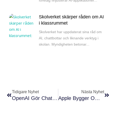
företag finjusterar AI-applikationer...
Skolverket skärper råden om AI
i klassrummet
Skolverket har uppdaterat sina råd om
AI, chattbottar och liknande verktyg i
skolan. Myndigheten betonar...
Föregående
Näs
Tidigare Nyhet
Nästa Nyhet
OpenAI Gör ChatGPT Bättre På Att Minnas Det Du Sagt
Apple Bygger Om Siri Med AI Som Kan Se Skärmen Och Förstå Sammanhang