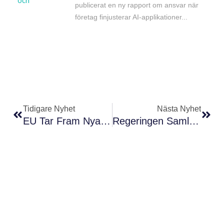
publicerat en ny rapport om ansvar när
företag finjusterar AI-applikationer...
Föregående
Näs
Tidigare Nyhet
Nästa Nyhet
EU Tar Fram Nya Regler För Att Märka AI-Innehåll
Regeringen Samlade Myndigheter Om AI-Drivna Cyberhot