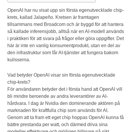
OpenAI har nu visat upp sin första egenutvecklade chip-
krets, kallad Jalapeño. Kretsen är framtagen
tillsammans med Broadcom och är byggd för att hantera
så kallade inferensjobb, alltså när en AI-modell används
i praktiken för att svara på frågor eller göra uppgifter. Det
här är inte en vanlig konsumentprodukt, utan en del av
den infrastruktur som får AI-tjänster att fungera bakom
kulisserna.
Vad betyder OpenAI visar sin första egenutvecklade
chip-krets?
För användaren betyder det i första hand att OpenAI vill
bli mindre beroende av andra leverantörer av AI-
hårdvara. I dag är Nvidia den dominerande aktören på
marknaden för kraftfulla chip som används för AI.
Genom att ta fram ett eget chip hoppas OpenAI kunna få
bättre prestanda per watt, och därmed driva sina
modeller effektivare och möjligen billigare på sikt.