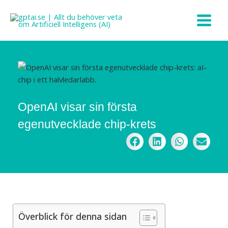
Hoppa
till
innehåll
OpenAI visar sin första
egenutvecklade chip-krets
Överblick för denna sidan