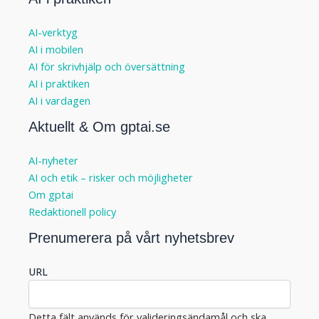
AI-verktyg
AI i mobilen
AI för skrivhjälp och översättning
AI i praktiken
AI i vardagen
Aktuellt & Om gptai.se
AI-nyheter
AI och etik – risker och möjligheter
Om gptai
Redaktionell policy
Prenumerera på vårt nyhetsbrev
URL
Detta fält används för valideringsändamål och ska